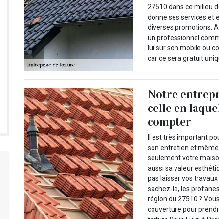
27510 dans ce milieu de
donne ses services et 
diverses promotions. A
un professionnel comm
lui sur son mobile ou co
car ce sera gratuit uni
Notre entrepr
celle en laqu
compter
Il est très important po
son entretien et même 
seulement votre maison
aussi sa valeur esthéti
pas laisser vos travaux
sachez-le, les profanes,
région du 27510 ? Vous
couverture pour prendre