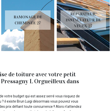
RÉPARATEUR,
RAMONAGE DE
INSTALLATEUR DE
CHEMINÉE 27
VELUX 27
se de toiture avec votre petit
à Pressagny L Orgueilleux dans
de votre budget qui est assez serré vous risquez de
u ? il existe Brun Luigi désormais vous pouvez vous
des prix défiant toute concurrence !! Alors n’attendez