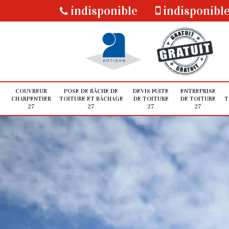
indisponible
indisponibl
COUVREUR
POSE DE BÂCHE DE
DEVIS FUITE
ENTREPRISE
CHARPENTIER
TOITURE ET BÂCHAGE
DE TOITURE
DE TOITURE
T
27
27
27
27