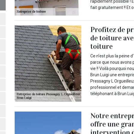
rapidement possible ! 
fait gratuitement !! Et o
Profitez de p
de toiture av
toiture
Ce n’est plus la peine d
parce que nous avons p
vie !! Voilà pourquoi no
Brun Luigi une entrepri
Pressagny L Orgueilleux
professionnel et deman
téléphonant à Brun Luig
Notre entrepr
offre une gra
intervention 