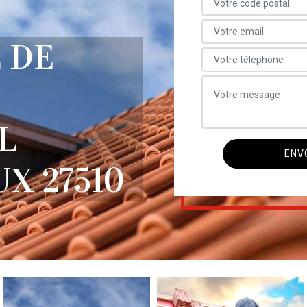
 DE
L
X 27510