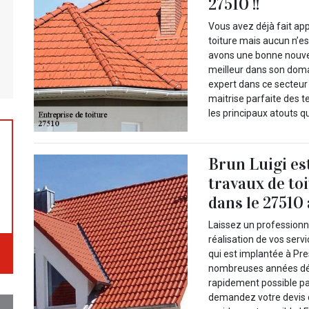
27510 !!
Vous avez déjà fait ap
toiture mais aucun n’es
avons une bonne nouve
meilleur dans son doma
expert dans ce secteur
maitrise parfaite des 
les principaux atouts q
Brun Luigi es
travaux de to
dans le 27510 
Laissez un professionn
réalisation de vos servi
qui est implantée à Pr
nombreuses années déjà
rapidement possible par
demandez votre devis d