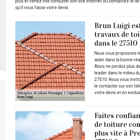
plus et venez vite consulter son site internet ou contactez-le 
qu’il vous fasse votre devis.
Brun Luigi es
travaux de to
dans le 27510
Nous vous proposons le
aider dans la bonne réa
Alors ne perdez plus de
leader dans le milieu d
27510. Nous vous invito
le contacter sur son t
votre devis et en exclus
Faites confia
de toiture co
plus vite à P