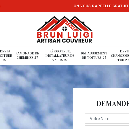
e
ON VOUS RAPPELLE GRATUI
DEVIS
RÉPARATEUR,
DEVI
RAMONAGE DE
REHAUSSEMENT
OITURE
INSTALLATEUR DE
CHANGEME
CHEMINÉE 27
DE TOITURE 27
27
VELUX 27
TUILE 
DEMANDE 