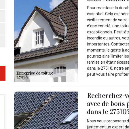
Pour maintenir la durabi
essentiel. Cela est néc
vieillissement de votre
d’ancienneté, une toitu
exceptionnels. Peut-êtr
incendie ou autres, vo
importantes. Contacter
moments, le geste à ad
pourrez ainsi limiter le
remise en état nécessa
dans le 27510, notre en
peut vous faire profite
Recherchez-vo
avec de bons 
dans le 27510
Nous vous proposons de 
justement un expert da