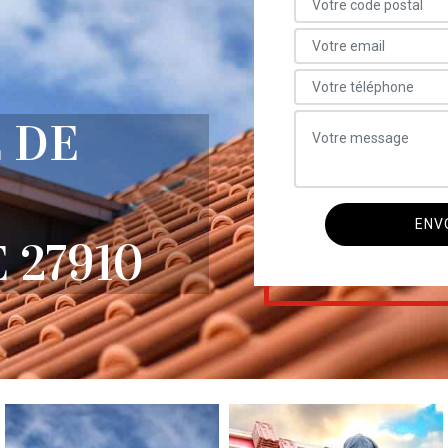
 DE
 27910