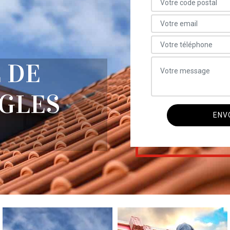
 DE
UGLES