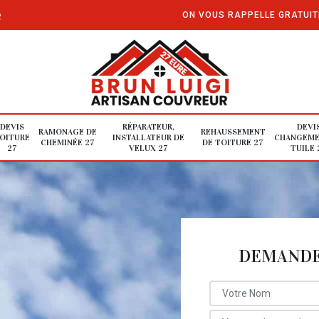
e
ON VOUS RAPPELLE GRATUI
DEVIS
RÉPARATEUR,
DEVI
RAMONAGE DE
REHAUSSEMENT
OITURE
INSTALLATEUR DE
CHANGEME
CHEMINÉE 27
DE TOITURE 27
27
VELUX 27
TUILE 
DEMANDE 