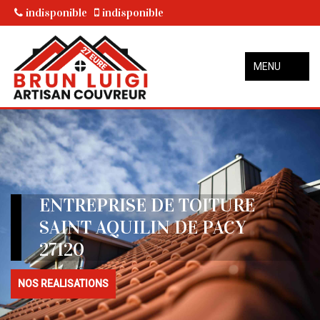
indisponible
indisponible
MENU
ENTREPRISE DE TOITURE
SAINT AQUILIN DE PACY
27120
NOS REALISATIONS