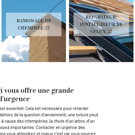
RÉPARATEUR,
RAMONAGE DE
INSTALLATEUR DE
CHEMINÉE 27
VELUX 27
i vous offre une grande
 d'urgence
 est essentiel. Cela est nécessaire pour retarder
 dehors de la question d’ancienneté, une toiture peut
 à cause des intempéries, la chute d’un arbre, d’un
 assez importantes. Contacter en urgence des
oins vous attendrez et mieux c’est car vous pourrez