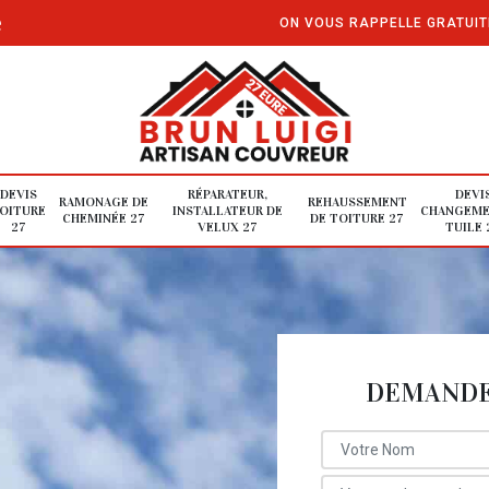
e
ON VOUS RAPPELLE GRATUI
DEVIS
RÉPARATEUR,
DEVI
RAMONAGE DE
REHAUSSEMENT
OITURE
INSTALLATEUR DE
CHANGEME
CHEMINÉE 27
DE TOITURE 27
27
VELUX 27
TUILE 
DEMANDE 