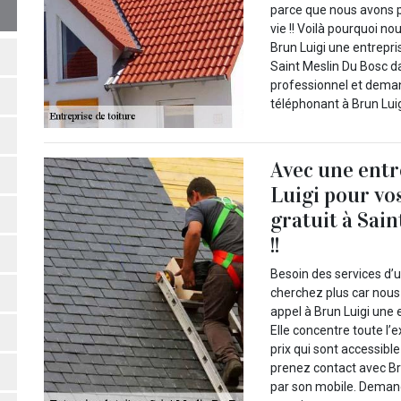
parce que nous avons p
vie !! Voilà pourquoi no
Brun Luigi une entrepri
Saint Meslin Du Bosc da
professionnel et deman
téléphonant à Brun Luig
Avec une ent
Luigi pour vos
gratuit à Sai
!!
Besoin des services d’u
cherchez plus car nous
appel à Brun Luigi une 
Elle concentre toute l’
prix qui sont accessible
prenez contact avec Bru
par son mobile. Demand