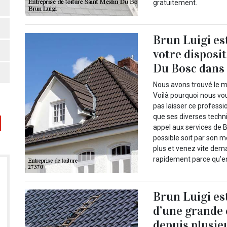
gratuitement.
Brun Luigi es
votre disposi
Du Bosc dans 
Nous avons trouvé le me
Voilà pourquoi nous vo
pas laisser ce professi
que ses diverses techn
appel aux services de B
possible soit par son mo
plus et venez vite dema
rapidement parce qu’en
Brun Luigi es
d’une grande
depuis plusie