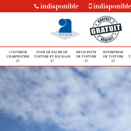
indisponible
indisponibl
COUVREUR
POSE DE BÂCHE DE
DEVIS FUITE
ENTREPRISE
CHARPENTIER
TOITURE ET BÂCHAGE
DE TOITURE
DE TOITURE
T
27
27
27
27