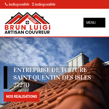
indisponible
indisponible
MENU
ENTREPRISE DE TOITURE
SAINT QUENTIN DES ISLES
27270
NOS REALISATIONS