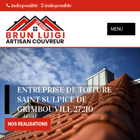
indisponible
indisponible
MENU
ENTREPRISE DE TOITURE
SAINT SULPICE DE
GRIMBOUVILL 27210
NOS REALISATIONS