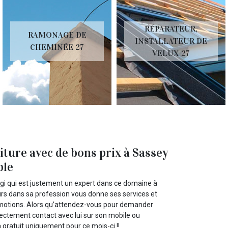
RÉPARATEUR,
RAMONAGE DE
INSTALLATEUR DE
CHEMINÉE 27
VELUX 27
ture avec de bons prix à Sassey
ble
igi qui est justement un expert dans ce domaine à
urs dans sa profession vous donne ses services et
omotions. Alors qu’attendez-vous pour demander
ectement contact avec lui sur son mobile ou
a gratuit uniquement pour ce mois-ci !!