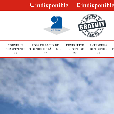
indisponible
indisponibl
COUVREUR
POSE DE BÂCHE DE
DEVIS FUITE
ENTREPRISE
CHARPENTIER
TOITURE ET BÂCHAGE
DE TOITURE
DE TOITURE
T
27
27
27
27