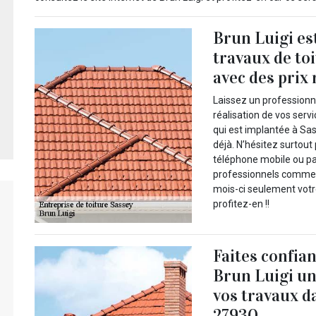
Brun Luigi es
travaux de to
avec des prix
Laissez un professionn
réalisation de vos servi
qui est implantée à S
déjà. N’hésitez surtout
téléphone mobile ou pa
professionnels comme B
mois-ci seulement votre
profitez-en !!
Faites confia
Brun Luigi un
vos travaux d
27930