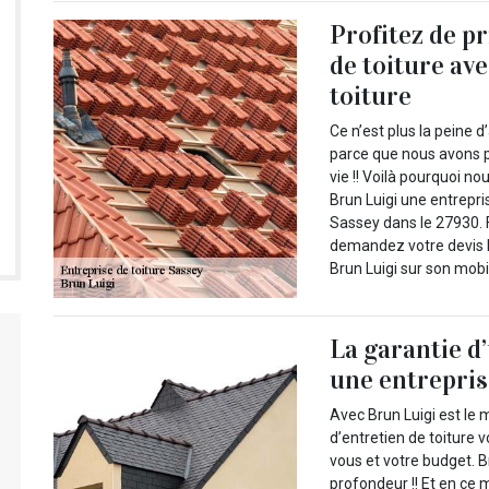
Profitez de p
de toiture av
toiture
Ce n’est plus la peine d
parce que nous avons p
vie !! Voilà pourquoi no
Brun Luigi une entrepri
Sassey dans le 27930. F
demandez votre devis l
Brun Luigi sur son mobil
La garantie d
une entrepris
Avec Brun Luigi est le 
d’entretien de toiture 
vous et votre budget. B
profondeur !! Et en ce 