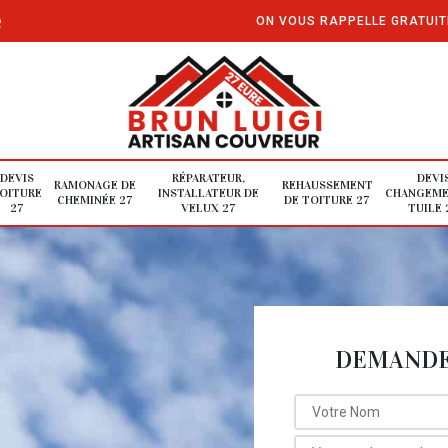
e
ON VOUS RAPPELLE GRATUI
DEVIS
RÉPARATEUR,
DEVI
RAMONAGE DE
REHAUSSEMENT
OITURE
INSTALLATEUR DE
CHANGEME
CHEMINÉE 27
DE TOITURE 27
27
VELUX 27
TUILE 
DEMANDE 