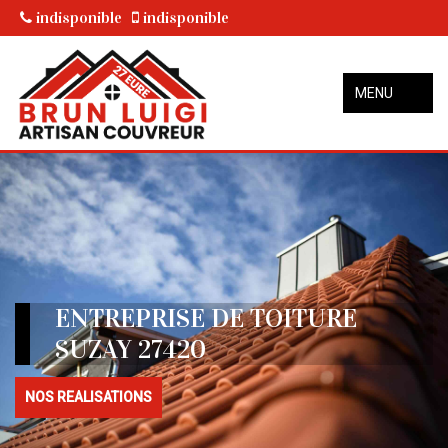
indisponible
indisponible
MENU
ENTREPRISE DE TOITURE
SUZAY 27420
NOS REALISATIONS