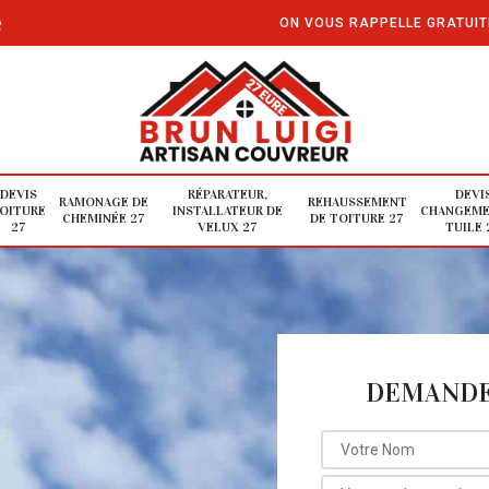
e
ON VOUS RAPPELLE GRATUI
DEVIS
RÉPARATEUR,
DEVI
RAMONAGE DE
REHAUSSEMENT
OITURE
INSTALLATEUR DE
CHANGEME
CHEMINÉE 27
DE TOITURE 27
27
VELUX 27
TUILE 
DEMANDE 