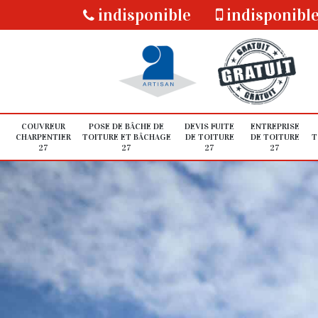
indisponible
indisponibl
COUVREUR
POSE DE BÂCHE DE
DEVIS FUITE
ENTREPRISE
CHARPENTIER
TOITURE ET BÂCHAGE
DE TOITURE
DE TOITURE
T
27
27
27
27