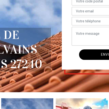
 DE
LVAINS
S 27240