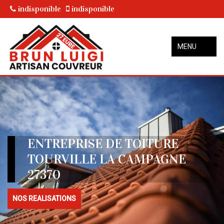
indisponible
indisponible
MENU
ENTREPRISE DE TOITURE
TOURVILLE LA CAMPAGNE
27370
NOS REALISATIONS