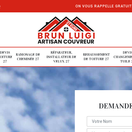
e
ON VOUS RAPPELLE GRATUI
DEVIS
RÉPARATEUR,
DEVI
RAMONAGE DE
REHAUSSEMENT
OITURE
INSTALLATEUR DE
CHANGEME
CHEMINÉE 27
DE TOITURE 27
27
VELUX 27
TUILE 
DEMANDE 