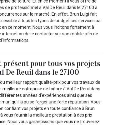
eprise de toiture! Et en ce moment il vous offre de
ces de professionnel à Val De Reuil dans le 27100 à
concurrence sur le marché. En effet, Brun Luigi fait
ccessible à tous les types de budget ses services par
 fait en ce moment. Nous vous incitons fortement à
e internet ou de le contacter sur son mobile afin de
d’informations.
t présent pour tous vos projets
al De Reuil dans le 27100
du meilleur rapport qualité-prix pour vos travaux de
la meilleure entreprise de toiture à Val De Reuil dans
 différentes années d’expériences ainsi que ses
mun qu’il a pu se forger une forte réputation. Vous
en confiant vos projets en toute confiance à Brun
 à vous fournir la meilleure prestation à des prix
nce. Nous vous garantissons que vous ne trouverez
.