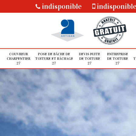
indisponible
indisponibl
COUVREUR
POSE DE BÂCHE DE
DEVIS FUITE
ENTREPRISE
CHARPENTIER
TOITURE ET BÂCHAGE
DE TOITURE
DE TOITURE
T
27
27
27
27