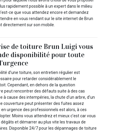
on pour laquelle nous avons choisi de vous proposer
 plus rapidement possible à un expert dans le milieu
s qu’est-ce que vous attendez encore et demandez
ttendre en vous rendant sur le site internet de Brun
nt directement sur son mobile.
ise de toiture Brun Luigi vous
nde disponibilité pour toute
d'urgence
lité d’une toiture, son entretien régulier est
essaire pour retarder considérablement le
 toit. Cependant, en dehors de la question
re peut rencontrer des défauts suite à des cas
e à cause des intempéries, la chute d’un arbre, d’un
tre couverture peut présenter des fuites assez
 en urgence des professionnels est alors, à ces
opter. Moins vous attendrez et mieux c’est car vous
s dégâts et démarrer au plus vite les travaux de
ires. Disponible 24/7 pour les dépannages de toiture