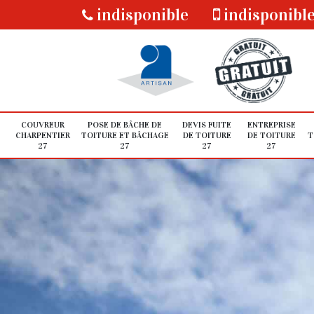
indisponible
indisponibl
COUVREUR
POSE DE BÂCHE DE
DEVIS FUITE
ENTREPRISE
CHARPENTIER
TOITURE ET BÂCHAGE
DE TOITURE
DE TOITURE
T
27
27
27
27