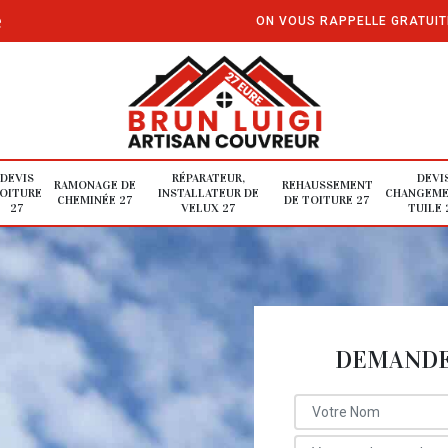
e
ON VOUS RAPPELLE GRATUI
DEVIS
RÉPARATEUR,
DEVI
RAMONAGE DE
REHAUSSEMENT
OITURE
INSTALLATEUR DE
CHANGEME
CHEMINÉE 27
DE TOITURE 27
27
VELUX 27
TUILE 
DEMANDE 