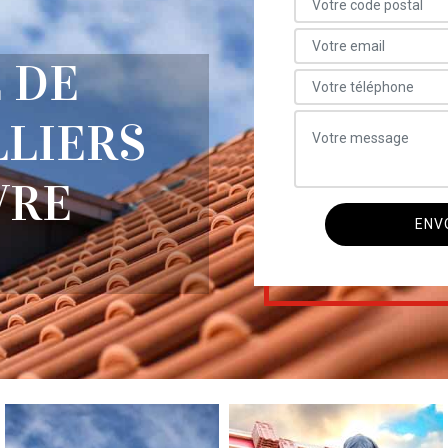
 DE
LLIERS
VRE