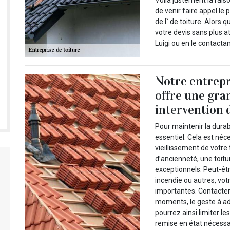
Voilà justement la rais
de venir faire appel le
de l` de toiture. Alor
votre devis sans plus a
Luigi ou en le contacta
Notre entrepr
offre une gra
intervention 
Pour maintenir la durabi
essentiel. Cela est néc
vieillissement de votre
d’ancienneté, une toitu
exceptionnels. Peut-êtr
incendie ou autres, vo
importantes. Contacter
moments, le geste à ad
pourrez ainsi limiter le
remise en état nécessa