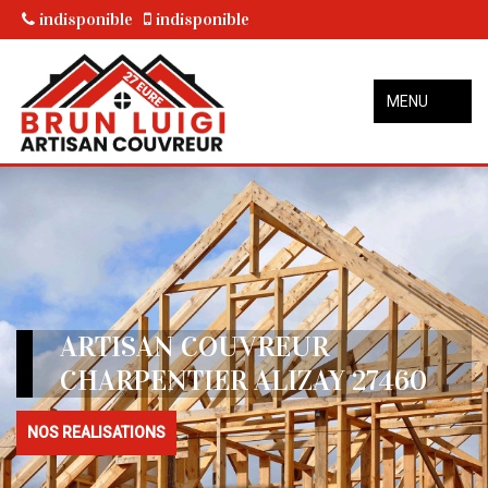
indisponible
indisponible
MENU
ARTISAN COUVREUR
CHARPENTIER ALIZAY 27460
NOS REALISATIONS