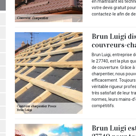
en maitrisant les tech
votre devis gratuit pou
contactez-le afin de d
Brun Luigi di
couvreurs-ch
Brun Luigi, entreprise d
le 27740, est la plus qu
de couverture. Grâce à 
charpentier, nous pouv
efficacement. Toujours 
véritable rigueur profe
très satisfait de leur t
normes, leurs mains-d’
compétitifs.
Brun Luigi est