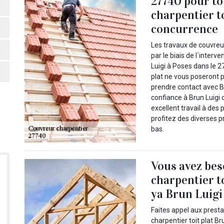
27740 pour to
charpentier to
concurrence
Les travaux de couvreur
par le biais de l`inter
Luigi à Poses dans le 2
plat ne vous poseront pl
prendre contact avec Br
confiance à Brun Luigi 
excellent travail à des
profitez des diverses p
bas.
Vous avez bes
charpentier to
ya Brun Luigi
Faites appel aux prest
charpentier toit plat B