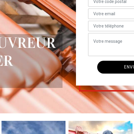
OUVREUR
ER