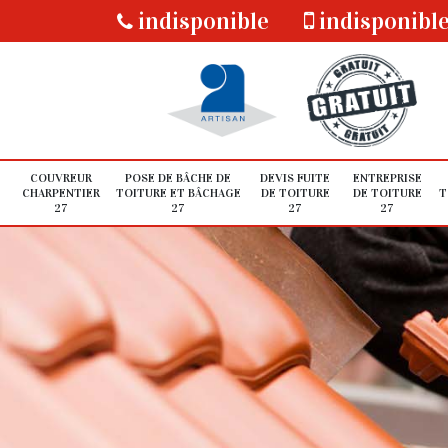
indisponible
indisponibl
COUVREUR
POSE DE BÂCHE DE
DEVIS FUITE
ENTREPRISE
CHARPENTIER
TOITURE ET BÂCHAGE
DE TOITURE
DE TOITURE
T
27
27
27
27