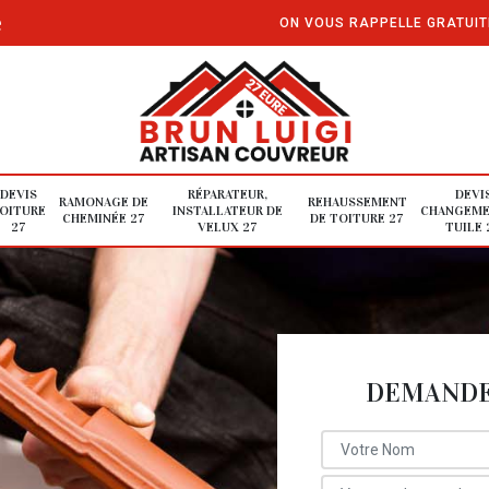
e
ON VOUS RAPPELLE GRATUI
DEVIS
RÉPARATEUR,
DEVI
RAMONAGE DE
REHAUSSEMENT
OITURE
INSTALLATEUR DE
CHANGEME
CHEMINÉE 27
DE TOITURE 27
27
VELUX 27
TUILE 
DEMANDE 