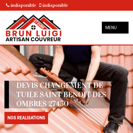
indisponible
indisponible
MENU
DEVIS CHANGEMENT DE
TUILE SAINT BENOIT DES
OMBRES 27450
NOS REALISATIONS