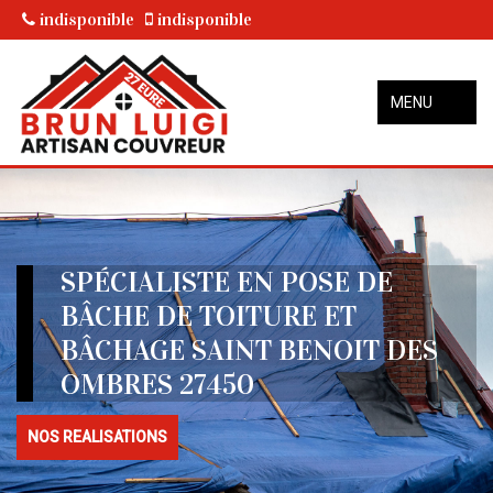
indisponible
indisponible
MENU
SPÉCIALISTE EN POSE DE
BÂCHE DE TOITURE ET
BÂCHAGE SAINT BENOIT DES
OMBRES 27450
NOS REALISATIONS