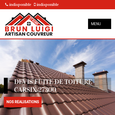
indisponible
indisponible
MENU
DEVIS FUITE DE TOITURE
CARSIX 27300
NOS REALISATIONS