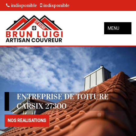
indisponible
indisponible
MENU
ENTREPRISE DE TOITURE
CARSIX 27300
NOS REALISATIONS