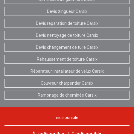
Devis zingueur Carsix
Devis réparation de toiture Carsix
Devis nettoyage de toiture Carsix
Devis changement de tuile Carsix
Rehaussement de toiture Carsix
Réparateur, installateur de velux Carsix
Couvreur charpentier Carsix
Ramonage de cheminée Carsix
indisponible
indisponible
/
indisponible