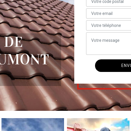
 DE
AUMONT