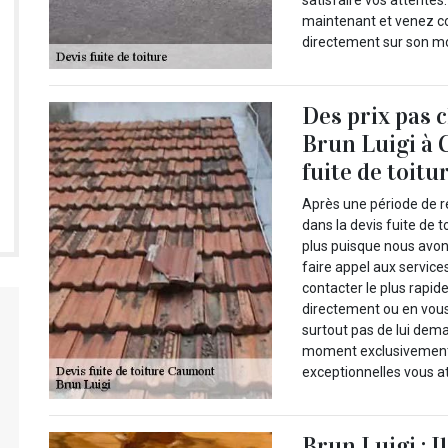
satisfaire vos attentes
maintenant et venez con
directement sur son mo
Des prix pas 
Brun Luigi à 
fuite de toitu
Après une période de r
dans la devis fuite de 
plus puisque nous avo
faire appel aux servic
contacter le plus rapid
directement ou en vous 
surtout pas de lui dema
moment exclusivement 
exceptionnelles vous a
Brun Luigi : I