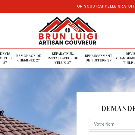
e
ON VOUS RAPPELLE GRATUI
DEVIS
RÉPARATEUR,
DEVI
RAMONAGE DE
REHAUSSEMENT
OITURE
INSTALLATEUR DE
CHANGEME
CHEMINÉE 27
DE TOITURE 27
27
VELUX 27
TUILE 
DEMANDE 