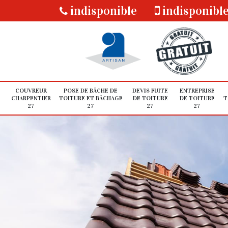
indisponible
indisponibl
COUVREUR
POSE DE BÂCHE DE
DEVIS FUITE
ENTREPRISE
CHARPENTIER
TOITURE ET BÂCHAGE
DE TOITURE
DE TOITURE
T
27
27
27
27