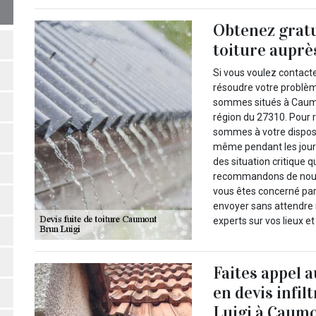
Obtenez gratu
toiture auprè
Si vous voulez contact
résoudre votre problème
sommes situés à Caumo
région du 27310. Pour r
sommes à votre disposi
même pendant les jours 
des situation critique 
recommandons de nous 
vous êtes concerné par
envoyer sans attendre n
experts sur vos lieux e
Faites appel 
en devis infil
Luigi à Caumo