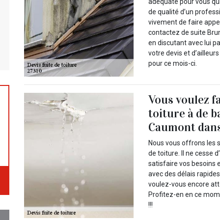
adéquate pour vous qui
de qualité d’un profes
vivement de faire appel
contactez de suite Brun
en discutant avec lui 
votre devis et d’ailleu
pour ce mois-ci.
Vous voulez f
toiture à de b
Caumont dans 
Nous vous offrons les s
de toiture. Il ne cesse 
satisfaire vos besoins 
avec des délais rapides
voulez-vous encore att
Profitez-en en ce mome
!!!