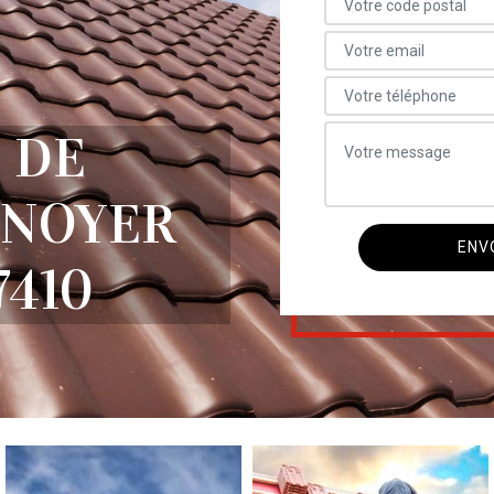
 DE
 NOYER
7410