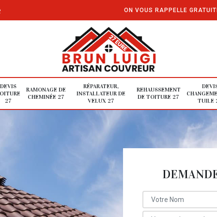
e
ON VOUS RAPPELLE GRATUI
DEVIS
RÉPARATEUR,
DEVI
RAMONAGE DE
REHAUSSEMENT
OITURE
INSTALLATEUR DE
CHANGEME
CHEMINÉE 27
DE TOITURE 27
27
VELUX 27
TUILE 
DEMANDE 