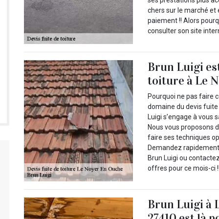
ses prestations plus ac
chers sur le marché et 
paiement !! Alors pourq
consulter son site inte
Brun Luigi est
toiture à Le 
Pourquoi ne pas faire c
domaine du devis fuite
Luigi s’engage à vous s
Nous vous proposons de 
faire ses techniques op
Demandez rapidement vo
Brun Luigi ou contacte
offres pour ce mois-ci !
Brun Luigi à 
27410 est là p