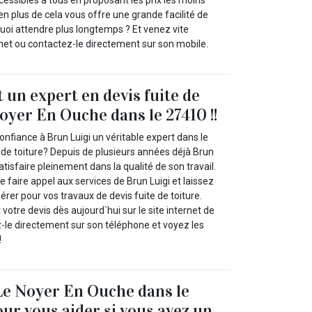
cessibles à tous en proposant les prix les moins
en plus de cela vous offre une grande facilité de
uoi attendre plus longtemps ? Et venez vite
rnet ou contactez-le directement sur son mobile.
 un expert en devis fuite de
Noyer En Ouche dans le 27410 !!
onfiance à Brun Luigi un véritable expert dans le
 de toiture? Depuis de plusieurs années déjà Brun
atisfaire pleinement dans la qualité de son travail.
faire appel aux services de Brun Luigi et laissez
érer pour vos travaux de devis fuite de toiture.
tre devis dès aujourd`hui sur le site internet de
z-le directement sur son téléphone et voyez les
!
Le Noyer En Ouche dans le
our vous aider si vous avez un