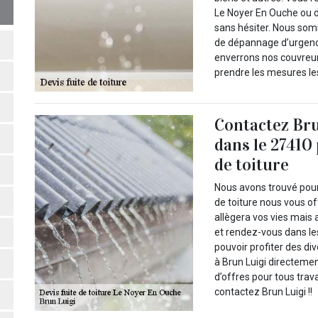
Le Noyer En Ouche ou d
sans hésiter. Nous som
de dépannage d’urgenc
enverrons nos couvreur
prendre les mesures le
Contactez Br
dans le 27410 
de toiture
Nous avons trouvé pour 
de toiture nous vous of
allègera vos vies mais a
et rendez-vous dans les
pouvoir profiter des di
à Brun Luigi directeme
d’offres pour tous trava
contactez Brun Luigi !!