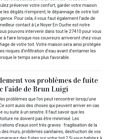
oulez préserver votre confort, garder votre maison
ue les dégâts n’empirent, le dépannage de votre toit
rgence. Pour cela, il vous faut également l’aide de
meilleur contact à Le Noyer En Ouche est notre
Nous pouvons intervenir dans tout le 27410 pour vous
e à faire lorsque nos couvreurs arriveront chez vous
chage de votre toit. Votre maison sera ainsi protégée
es risques d’infiltration d’eau avant d’entamer les
orsque le temps sera plus favorable.
dement vos problèmes de fuite
c l’aide de Brun Luigi
des problèmes que l’on peut rencontrer lorsqu’une
 Ce sont aussi des choses qui peuvent arriver en cas
 ou suite à un sinistre. Il faut savoir que les
toiture ne doivent pas être minimisé. Les
ations d’eaux sont très graves : fragilisation de la
 des murs, problèmes sanitaires, destruction de vos
emarquez des fuites sur votre toit ? Si vous habitez à