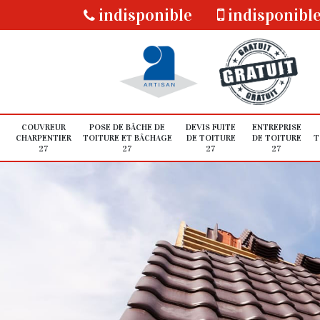
indisponible
indisponibl
COUVREUR
POSE DE BÂCHE DE
DEVIS FUITE
ENTREPRISE
CHARPENTIER
TOITURE ET BÂCHAGE
DE TOITURE
DE TOITURE
T
27
27
27
27