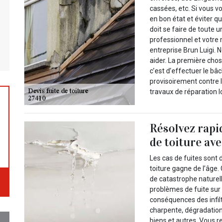
cassées, etc. Si vous v
en bon état et éviter q
doit se faire de toute u
professionnel et votre 
entreprise Brun Luigi. 
aider. La première chos
c’est d’effectuer le bâ
provisoirement contre l
travaux de réparation l
Résolvez rapi
de toiture ave
Les cas de fuites sont 
toiture gagne de l’âge.
de catastrophe naturelle
problèmes de fuite sur 
conséquences des infiltr
charpente, dégradation
biens et autres. Vous r