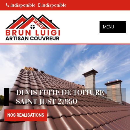
indisponible
indisponible
MENU
DEVIS FUITE DE TOITURE
SAINT JUST 27950
NOS REALISATIONS