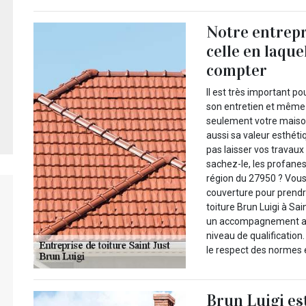
Notre entrepr
celle en laqu
compter
Il est très important po
son entretien et même 
seulement votre maison
aussi sa valeur esthéti
pas laisser vos travaux
sachez-le, les profanes,
région du 27950 ? Vous
couverture pour prendre
toiture Brun Luigi à Sai
un accompagnement au t
niveau de qualification.
le respect des normes 
Brun Luigi es