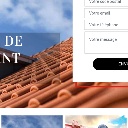
 DE
INT