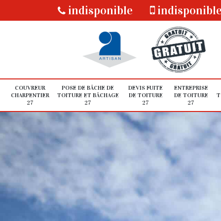
indisponible
indisponibl
COUVREUR
POSE DE BÂCHE DE
DEVIS FUITE
ENTREPRISE
CHARPENTIER
TOITURE ET BÂCHAGE
DE TOITURE
DE TOITURE
T
27
27
27
27