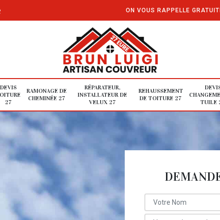
e
ON VOUS RAPPELLE GRATUI
DEVIS
RÉPARATEUR,
DEVI
RAMONAGE DE
REHAUSSEMENT
OITURE
INSTALLATEUR DE
CHANGEME
CHEMINÉE 27
DE TOITURE 27
27
VELUX 27
TUILE 
DEMANDE 