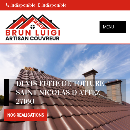
indisponible
indisponible
MENU
DEVIS FUITE DE TOITURE
SAINT NICOLAS D ATTEZ
27160
NOS REALISATIONS