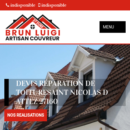
indisponible
indisponible
MENU
DEVIS RÉPARATION DE
TOITURESAINT NICOLAS D
ATTEZ 27160
NOS REALISATIONS