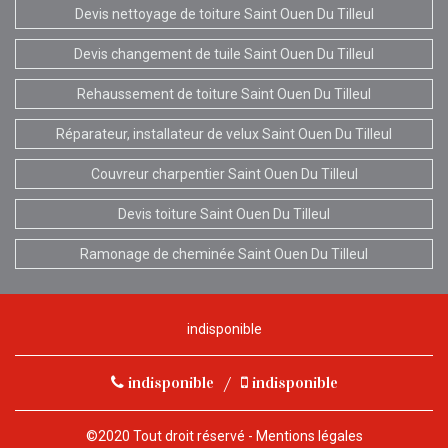
Devis nettoyage de toiture Saint Ouen Du Tilleul
Devis changement de tuile Saint Ouen Du Tilleul
Rehaussement de toiture Saint Ouen Du Tilleul
Réparateur, installateur de velux Saint Ouen Du Tilleul
Couvreur charpentier Saint Ouen Du Tilleul
Devis toiture Saint Ouen Du Tilleul
Ramonage de cheminée Saint Ouen Du Tilleul
indisponible
indisponible
/
indisponible
©2020 Tout droit réservé -
Mentions légales