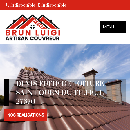
indisponible
indisponible
MENU
DEVIS FUITE DE TOITURE
SAINT OUEN DU TILLEUL
27670
NOS REALISATIONS