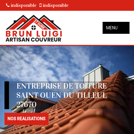
indisponible
indisponible
MENU
ENTREPRISE DE TOITURE
SAINT OUEN DU TILLEUL
27670
NOS REALISATIONS