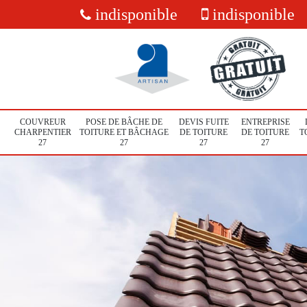
indisponible
indisponible
COUVREUR
POSE DE BÂCHE DE
DEVIS FUITE
ENTREPRISE
CHARPENTIER
TOITURE ET BÂCHAGE
DE TOITURE
DE TOITURE
T
27
27
27
27