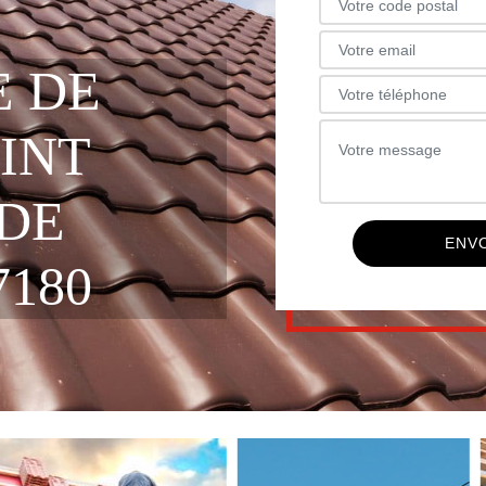
E DE
INT
 DE
180