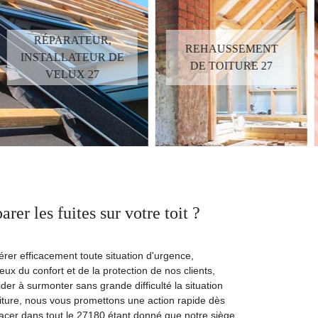
DEVIS
REHAUSSEMENT
CHANGEMENT DE
DE TOITURE 27
TUILE 27
rer les fuites sur votre toit ?
érer efficacement toute situation d'urgence,
ux du confort et de la protection de nos clients,
ider à surmonter sans grande difficulté la situation
toiture, nous vous promettons une action rapide dès
lacer dans tout le 27180 étant donné que notre siège