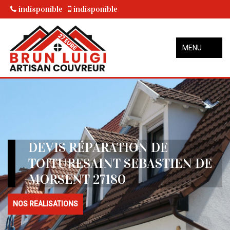
indisponible
indisponible
MENU
DEVIS RÉPARATION DE
TOITURESAINT SEBASTIEN DE
MORSENT 27180
NOS REALISATIONS