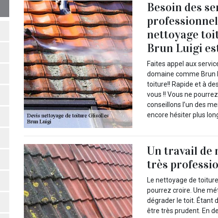
Besoin des se
professionnel
nettoyage toit
Brun Luigi est
Faites appel aux servi
domaine comme Brun Lu
toiture!! Rapide et à de
vous !! Vous ne pourre
conseillons l’un des m
encore hésiter plus lon
Un travail de
très professi
Le nettoyage de toiture
pourrez croire. Une mé
dégrader le toit. Étant d
être très prudent. En 