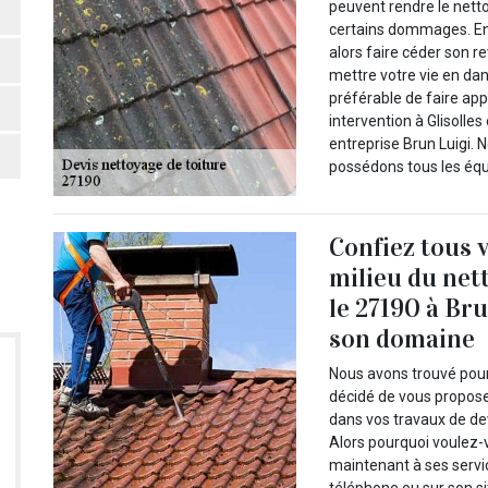
peuvent rendre le netto
certains dommages. En 
alors faire céder son r
mettre votre vie en dang
préférable de faire app
intervention à Glisolles
entreprise Brun Luigi.
possédons tous les équ
Confiez tous v
milieu du net
le 27190 à Bru
son domaine
Nous avons trouvé pour
décidé de vous propose
dans vos travaux de devi
Alors pourquoi voulez-v
maintenant à ses servi