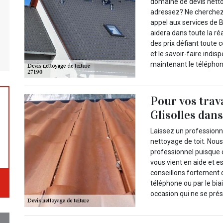
domaine de devis netto
adressez? Ne cherchez 
appel aux services de Br
aidera dans toute la ré
des prix défiant toute
et le savoir-faire indi
maintenant le téléphone
Pour vos trav
Glisolles dans
Laissez un professionn
nettoyage de toit. Nou
professionnel puisque 
vous vient en aide et e
conseillons fortement 
téléphone ou par le biai
occasion qui ne se prés