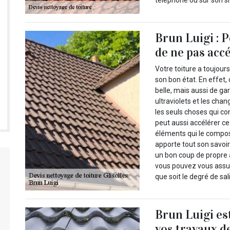
téléphone ou sur son si
Brun Luigi : P
de ne pas acc
Votre toiture a toujour
son bon état. En effet
belle, mais aussi de ga
ultraviolets et les ch
les seuls choses qui con
peut aussi accélérer c
éléments qui le compose
apporte tout son savoir
un bon coup de propre à
vous pouvez vous assur
que soit le degré de sali
Brun Luigi es
vos travaux de