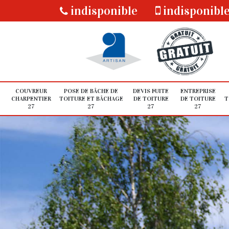
indisponible
indisponibl
COUVREUR
POSE DE BÂCHE DE
DEVIS FUITE
ENTREPRISE
CHARPENTIER
TOITURE ET BÂCHAGE
DE TOITURE
DE TOITURE
T
27
27
27
27