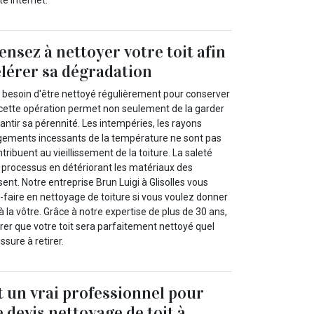
te internet.
ensez à nettoyer votre toit afin
élérer sa dégradation
s besoin d'être nettoyé régulièrement pour conserver
, cette opération permet non seulement de la garder
rantir sa pérennité. Les intempéries, les rayons
angements incessants de la température ne sont pas
tribuent au vieillissement de la toiture. La saleté
e processus en détériorant les matériaux des
nt. Notre entreprise Brun Luigi à Glisolles vous
-faire en nettoyage de toiture si vous voulez donner
 la vôtre. Grâce à notre expertise de plus de 30 ans,
er que votre toit sera parfaitement nettoyé quel
ssure à retirer.
t un vrai professionnel pour
 devis nettoyage de toit à