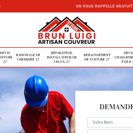
e
ON VOUS RAPPELLE GRATUI
DEVIS
RÉPARATEUR,
DEVI
RAMONAGE DE
REHAUSSEMENT
OITURE
INSTALLATEUR DE
CHANGEME
CHEMINÉE 27
DE TOITURE 27
27
VELUX 27
TUILE 
DEMANDE 