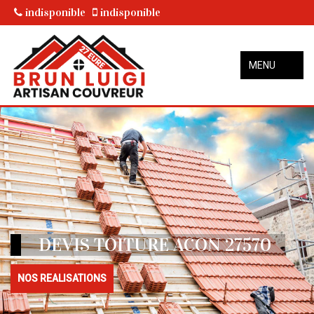
indisponible
indisponible
MENU
DEVIS TOITURE ACON 27570
NOS REALISATIONS