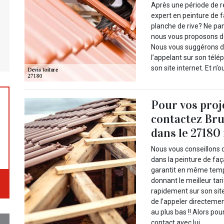
Après une période de r
expert en peinture de f
planche de rive? Ne pa
nous vous proposons de
Nous vous suggérons de
l’appelant sur son tél
son site internet. Et n’
Pour vos proj
contactez Bru
dans le 27180 
Nous vous conseillons d
dans la peinture de faça
garantit en même temps
donnant le meilleur tari
rapidement sur son site
de l’appeler directemen
au plus bas !! Alors p
contact avec lui.