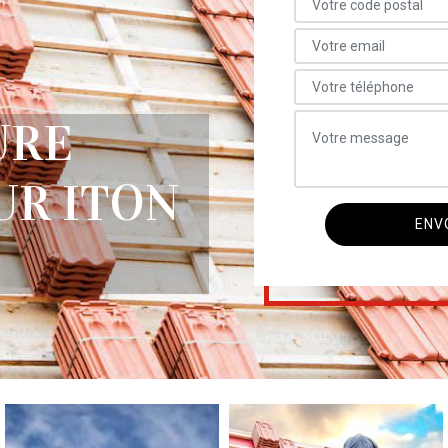
URE
UR ITON