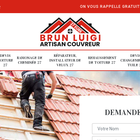
e
ON VOUS RAPPELLE GRATUI
DEVIS
RÉPARATEUR,
DEVI
RAMONAGE DE
REHAUSSEMENT
OITURE
INSTALLATEUR DE
CHANGEME
CHEMINÉE 27
DE TOITURE 27
27
VELUX 27
TUILE 
DEMANDE 