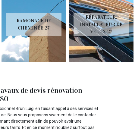
RÉPARATEUR,
RAMONAGE DE
INSTALLATEUR DE
CHEMINÉE 27
VELUX 27
ravaux de devis rénovation
180
sionnel Brun Luigi en faisant appel à ses services et
oiture. Nous vous proposons vivement de le contacter
honant directement afin de pouvoir avoir une
 leurs tarifs. Et en ce moment n’oubliez surtout pas