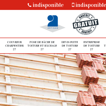
indisponible
indisponibl
COUVREUR
POSE DE BÂCHE DE
DEVIS FUITE
ENTREPRISE
CHARPENTIER
TOITURE ET BÂCHAGE
DE TOITURE
DE TOITURE
T
27
27
27
27