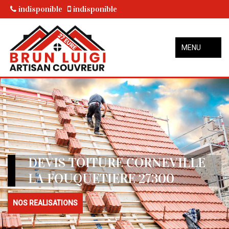
indisponible
indisponible
MENU
DEVIS TOITURE CORNEVILLE
LA FOUQUETIERE 27300
NOS REALISATIONS