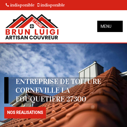
indisponible
indisponible
MENU
ENTREPRISE DE TOITURE
CORNEVILLE LA
FOUQUETIERE 27300
NOS REALISATIONS