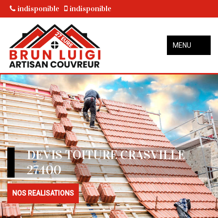
indisponible
indisponible
MENU
DEVIS TOITURE CRASVILLE
27400
NOS REALISATIONS