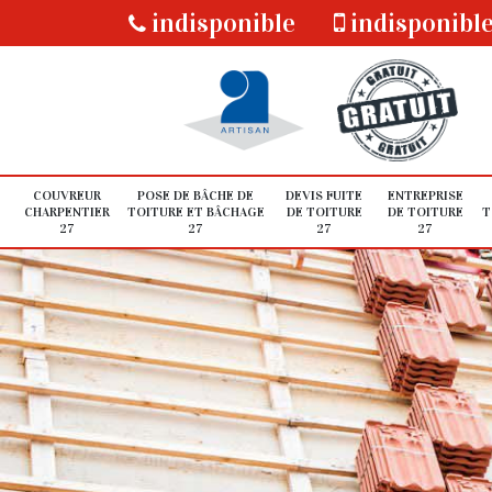
indisponible
indisponibl
COUVREUR
POSE DE BÂCHE DE
DEVIS FUITE
ENTREPRISE
CHARPENTIER
TOITURE ET BÂCHAGE
DE TOITURE
DE TOITURE
T
27
27
27
27