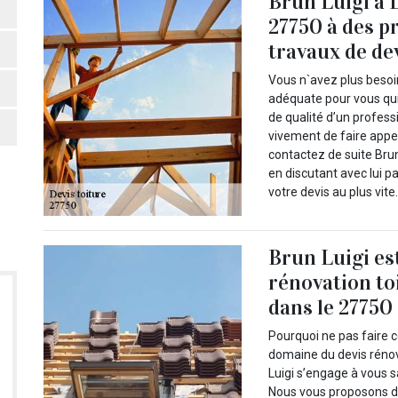
Brun Luigi à 
27750 à des p
travaux de de
Vous n`avez plus besoi
adéquate pour vous qui
de qualité d’un profes
vivement de faire appel
contactez de suite Brun
en discutant avec lui 
votre devis au plus vite
Brun Luigi es
rénovation to
dans le 27750 !
Pourquoi ne pas faire c
domaine du devis rénov
Luigi s’engage à vous s
Nous vous proposons de 