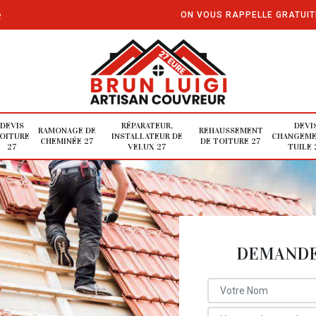
e
ON VOUS RAPPELLE GRATUI
DEVIS
RÉPARATEUR,
DEVI
RAMONAGE DE
REHAUSSEMENT
OITURE
INSTALLATEUR DE
CHANGEME
CHEMINÉE 27
DE TOITURE 27
27
VELUX 27
TUILE 
DEMANDE 