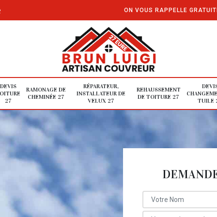
e
ON VOUS RAPPELLE GRATUI
DEVIS
RÉPARATEUR,
DEVI
RAMONAGE DE
REHAUSSEMENT
OITURE
INSTALLATEUR DE
CHANGEME
CHEMINÉE 27
DE TOITURE 27
27
VELUX 27
TUILE 
DEMANDE 