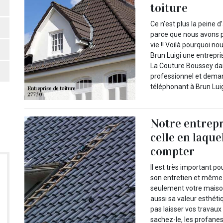
toiture
Ce n’est plus la peine d
parce que nous avons p
vie !! Voilà pourquoi no
Brun Luigi une entrepri
La Couture Boussey dan
professionnel et deman
téléphonant à Brun Luig
Notre entrepr
celle en laqu
compter
Il est très important po
son entretien et même 
seulement votre maison
aussi sa valeur esthéti
pas laisser vos travaux
sachez-le, les profanes,