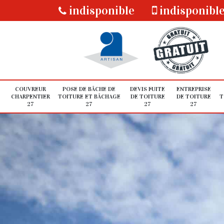
indisponible
indisponibl
COUVREUR
POSE DE BÂCHE DE
DEVIS FUITE
ENTREPRISE
CHARPENTIER
TOITURE ET BÂCHAGE
DE TOITURE
DE TOITURE
T
27
27
27
27