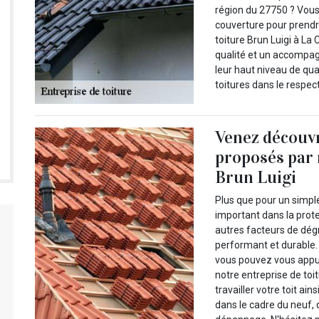
région du 27750 ? Vous
couverture pour prendre
toiture Brun Luigi à La
qualité et un accompag
leur haut niveau de qual
toitures dans le respec
Venez découvr
proposés par 
Brun Luigi
Plus que pour un simple 
important dans la prote
autres facteurs de dégr
performant et durable.
vous pouvez vous appu
notre entreprise de to
travailler votre toit ai
dans le cadre du neuf, d