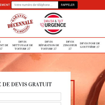
TEMENT
S
DEVIS
DEVIS
DEVIS
DEVIS POSE DE
NT DE
NETTOYAGE DE
RÉPARATION DE
ZINGUEUR
GOUTTIÈRE 27
27
TOITURE 27
TOITURE 27
27
DE DEVIS GRATUIT