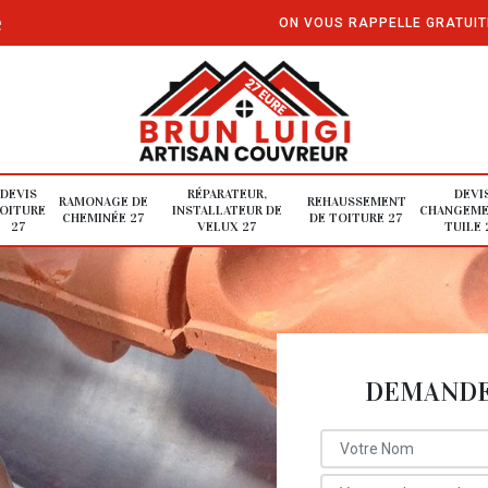
e
ON VOUS RAPPELLE GRATUI
DEVIS
RÉPARATEUR,
DEVI
RAMONAGE DE
REHAUSSEMENT
OITURE
INSTALLATEUR DE
CHANGEME
CHEMINÉE 27
DE TOITURE 27
27
VELUX 27
TUILE 
DEMANDE 