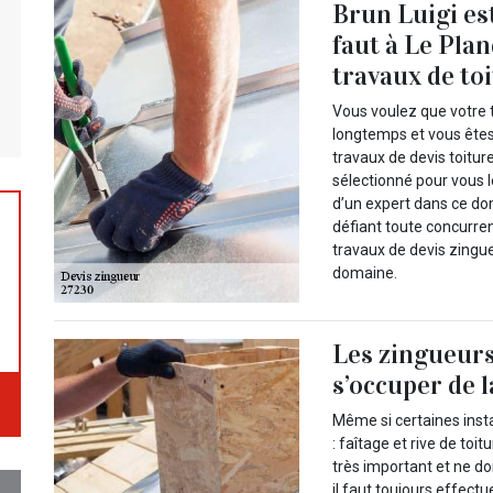
Brun Luigi est
faut à Le Pla
travaux de toi
Vous voulez que votre tu
longtemps et vous êtes
travaux de devis toitur
sélectionné pour vous 
d’un expert dans ce do
défiant toute concurren
travaux de devis zingue
domaine.
Les zingueurs
s’occuper de 
Même si certaines inst
: faîtage et rive de to
très important et ne do
il faut toujours effectu