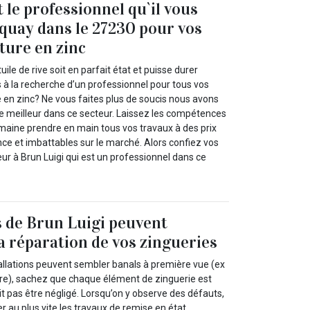
 le professionnel qu`il vous
nquay dans le 27230 pour vos
ture en zinc
ile de rive soit en parfait état et puisse durer
 à la recherche d’un professionnel pour tous vos
e en zinc? Ne vous faites plus de soucis nous avons
le meilleur dans ce secteur. Laissez les compétences
maine prendre en main tous vos travaux à des prix
ce et imbattables sur le marché. Alors confiez vos
ur à Brun Luigi qui est un professionnel dans ce
 de Brun Luigi peuvent
la réparation de vos zingueries
allations peuvent sembler banals à première vue (ex
iture), sachez que chaque élément de zinguerie est
it pas être négligé. Lorsqu’on y observe des défauts,
er au plus vite les travaux de remise en état