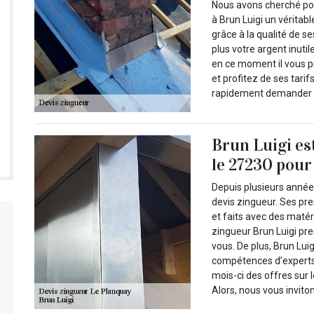
Nous avons cherché pou
à Brun Luigi un véritab
grâce à la qualité de s
plus votre argent inutil
en ce moment il vous p
et profitez de ses tari
rapidement demander v
Brun Luigi es
le 27230 pour
Depuis plusieurs année
devis zingueur. Ses p
et faits avec des matér
zingueur Brun Luigi pr
vous. De plus, Brun Lui
compétences d’experts 
mois-ci des offres sur 
Alors, nous vous invito