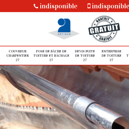
indisponible
indisponibl
COUVREUR
POSE DE BÂCHE DE
DEVIS FUITE
ENTREPRISE
CHARPENTIER
TOITURE ET BÂCHAGE
DE TOITURE
DE TOITURE
T
27
27
27
27