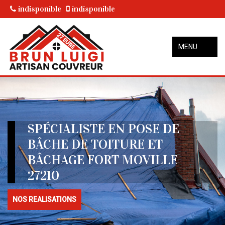
indisponible
indisponible
MENU
SPÉCIALISTE EN POSE DE
BÂCHE DE TOITURE ET
BÂCHAGE FORT MOVILLE
27210
NOS REALISATIONS