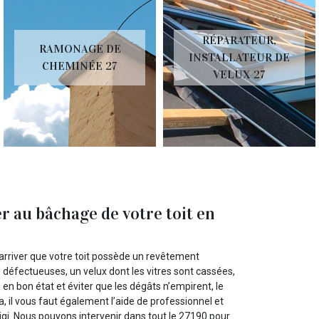
RÉPARATEUR,
RAMONAGE DE
INSTALLATEUR DE
CHEMINÉE 27
VELUX 27
er au bâchage de votre toit en
t arriver que votre toit possède un revêtement
éfectueuses, un velux dont les vitres sont cassées,
 en bon état et éviter que les dégâts n’empirent, le
a, il vous faut également l’aide de professionnel et
uigi. Nous pouvons intervenir dans tout le 27190 pour