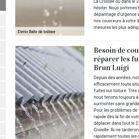
La Croisille ou dans le
hésiter. Nous sommes l
dépannage d’urgence e
nos couvreurs à votre d
mesures les plus adéq
Besoin de cou
réparer les fu
Brun Luigi
Depuis des années, notr
efficacement toute sit
fuites sur toiture. Très
nous tenons toujours à o
surmonter sans grande di
Pour les problèmes de 
rapide dès la fin de vo
déplacer dans tout le 
Croisille. Ils ne tarde
rapidement toutes les