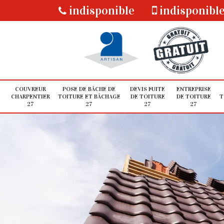
indisponible
indisponibl
COUVREUR
POSE DE BÂCHE DE
DEVIS FUITE
ENTREPRISE
CHARPENTIER
TOITURE ET BÂCHAGE
DE TOITURE
DE TOITURE
T
27
27
27
27