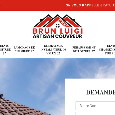
e
ON VOUS RAPPELLE GRATUI
DEVIS
RÉPARATEUR,
DEVI
RAMONAGE DE
REHAUSSEMENT
OITURE
INSTALLATEUR DE
CHANGEME
CHEMINÉE 27
DE TOITURE 27
27
VELUX 27
TUILE 
DEMANDE 