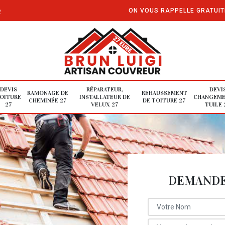
e
ON VOUS RAPPELLE GRATUI
DEVIS
RÉPARATEUR,
DEVI
RAMONAGE DE
REHAUSSEMENT
OITURE
INSTALLATEUR DE
CHANGEME
CHEMINÉE 27
DE TOITURE 27
27
VELUX 27
TUILE 
DEMANDE 