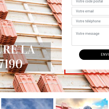
URE LA
7190