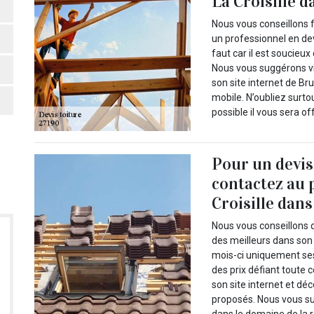
La Croisille d
Nous vous conseillons f
un professionnel en devi
faut car il est soucieux
Nous vous suggérons vi
son site internet de Br
mobile. N’oubliez surt
possible il vous sera off
Pour un devis
contactez au p
Croisille dans
Nous vous conseillons d
des meilleurs dans son
mois-ci uniquement ses
des prix défiant toute 
son site internet et d
proposés. Nous vous s