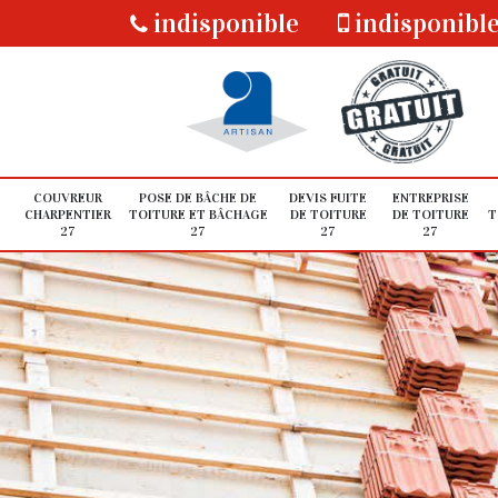
indisponible
indisponibl
COUVREUR
POSE DE BÂCHE DE
DEVIS FUITE
ENTREPRISE
CHARPENTIER
TOITURE ET BÂCHAGE
DE TOITURE
DE TOITURE
T
27
27
27
27