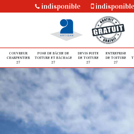
indisponible
indisponibl
COUVREUR
POSE DE BÂCHE DE
DEVIS FUITE
ENTREPRISE
CHARPENTIER
TOITURE ET BÂCHAGE
DE TOITURE
DE TOITURE
T
27
27
27
27