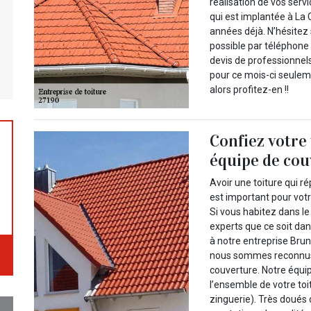
réalisation de vos servi
qui est implantée à La
années déjà. N’hésitez 
possible par téléphone
devis de professionnel
pour ce mois-ci seuleme
alors profitez-en !!
Confiez votre 
équipe de co
Avoir une toiture qui r
est important pour votr
Si vous habitez dans le
experts que ce soit dan
à notre entreprise Brun 
nous sommes reconnus 
couverture. Notre équi
l’ensemble de votre toi
zinguerie). Très doués 