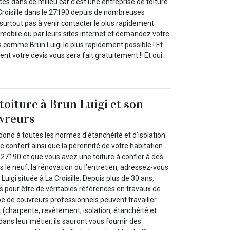
ces dans ce milieu car c’est une entreprise de toiture
 Croisille dans le 27190 depuis de nombreuses
surtout pas à venir contacter le plus rapidement
 mobile ou par leurs sites internet et demandez votre
s comme Brun Luigi le plus rapidement possible ! Et
nt votre devis vous sera fait gratuitement !! Et oui
toiture à Brun Luigi et son
uvreurs
épond à toutes les normes d'étanchéité et d'isolation
e confort ainsi que la pérennité de votre habitation.
 27190 et que vous avez une toiture à confier à des
s le neuf, la rénovation ou l’entretien, adressez-vous
Luigi située à La Croisille. Depuis plus de 30 ans,
pour être de véritables références en travaux de
pe de couvreurs professionnels peuvent travailler
t (charpente, revêtement, isolation, étanchéité et
dans leur métier, ils sauront vous fournir des