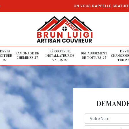
e
ON VOUS RAPPELLE GRATUI
DEVIS
RÉPARATEUR,
DEVI
RAMONAGE DE
REHAUSSEMENT
OITURE
INSTALLATEUR DE
CHANGEME
CHEMINÉE 27
DE TOITURE 27
27
VELUX 27
TUILE 
DEMANDE 