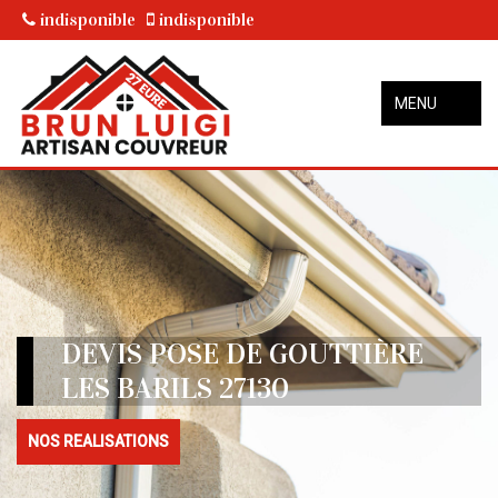
indisponible
indisponible
MENU
DEVIS POSE DE GOUTTIÈRE
LES BARILS 27130
NOS REALISATIONS