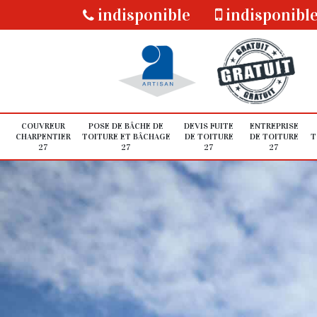
indisponible
indisponibl
COUVREUR
POSE DE BÂCHE DE
DEVIS FUITE
ENTREPRISE
CHARPENTIER
TOITURE ET BÂCHAGE
DE TOITURE
DE TOITURE
T
27
27
27
27