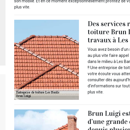
son mobile. Et en ce moment exceptionnellement profitez de vot
plus vite.
Des services 
toiture Brun 
travaux à Les 
Vous avez besoin d’un 
au plus vite faire appe
dans le milieu à Les Ba
!! Une entreprise de to
votre écoute vous atte
consulter dès aujourd’hu
d’informations sur tou
plus vite.
Brun Luigi es
d’une grande
depuis plusie