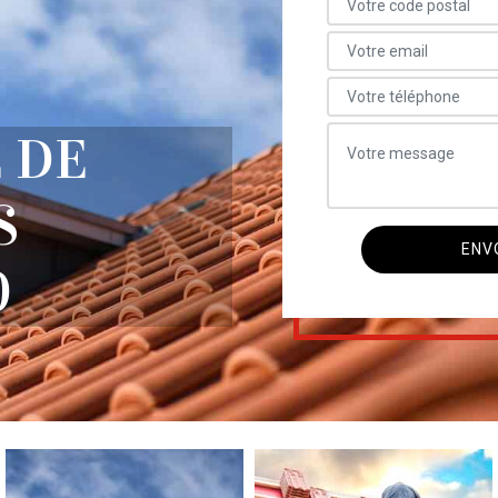
 DE
S
0