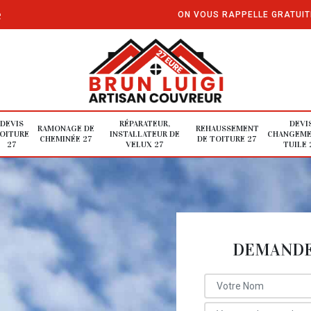
e
ON VOUS RAPPELLE GRATUI
DEVIS
RÉPARATEUR,
DEVI
RAMONAGE DE
REHAUSSEMENT
OITURE
INSTALLATEUR DE
CHANGEME
CHEMINÉE 27
DE TOITURE 27
27
VELUX 27
TUILE 
DEMANDE 