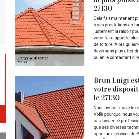
27130
Cela fait maintenant pl
à ses prestations en tan
justement la raison po
venir faire appel le plu
de toiture. Alors qu’e
devis sans plus attendr
ou en le contactant di
Brun Luigi es
votre disposi
le 27130
Nous avons trouvé le me
Voilà pourquoi nous vo
pas laisser ce professi
que ses diverses techn
appel aux services de B