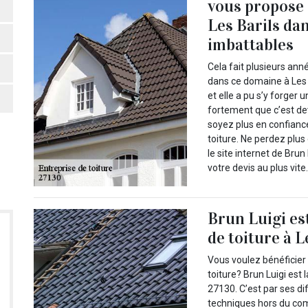
vous propose d
Les Barils dan
imbattables
Cela fait plusieurs ann
dans ce domaine à Les B
et elle a pu s’y forger
fortement que c’est de
soyez plus en confiance
toiture. Ne perdez plu
le site internet de Bru
votre devis au plus vite
Brun Luigi es
de toiture à L
Vous voulez bénéficier 
toiture? Brun Luigi est 
27130. C’est par ses d
techniques hors du com