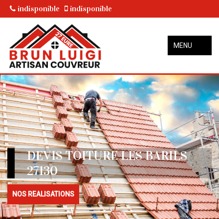
indisponible
indisponible
MENU
DEVIS TOITURE LES BARILS
27130
NOS REALISATIONS