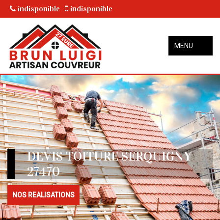
indisponible
indisponible
MENU
DEVIS TOITURE SERQUIGNY
27470
NOS REALISATIONS