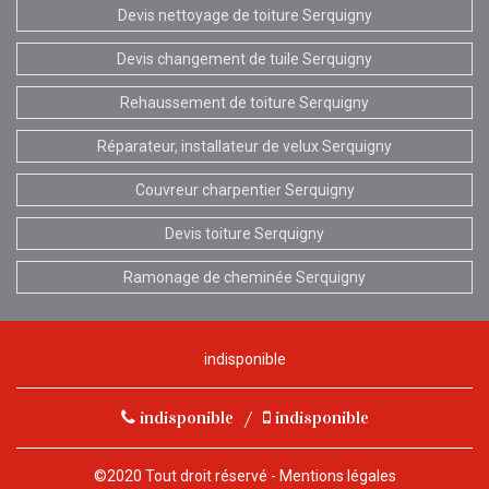
Devis nettoyage de toiture Serquigny
Devis changement de tuile Serquigny
Rehaussement de toiture Serquigny
Réparateur, installateur de velux Serquigny
Couvreur charpentier Serquigny
Devis toiture Serquigny
Ramonage de cheminée Serquigny
indisponible
indisponible
/
indisponible
©2020 Tout droit réservé -
Mentions légales