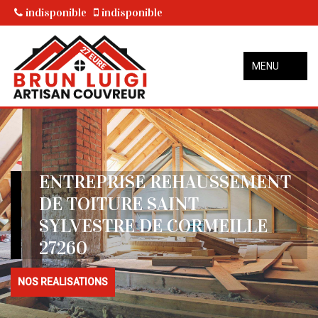
indisponible
indisponible
MENU
ENTREPRISE REHAUSSEMENT
DE TOITURE SAINT
SYLVESTRE DE CORMEILLE
27260
NOS REALISATIONS