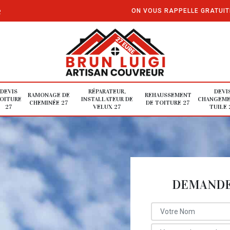
e
ON VOUS RAPPELLE GRATUI
DEVIS
RÉPARATEUR,
DEVI
RAMONAGE DE
REHAUSSEMENT
OITURE
INSTALLATEUR DE
CHANGEME
CHEMINÉE 27
DE TOITURE 27
27
VELUX 27
TUILE 
DEMANDE 