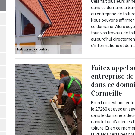
Cela fait plusieurs ann
dans ce domaine à Sain
qu’entreprise de toiture
Nous pouvons affirmer 
ce domaine. Alors soyez
tous vos travaux de to
aujourd’hui directement 
d’informations et dema
Faites appel 
entreprise de
dans ce domai
Cormeille
Brun Luigi est une entr
le 27260 et avec un sav
dans le domaine a déci
dans le but d’aider les
toiture. Et en ce momen
Luigi fera certaines pr