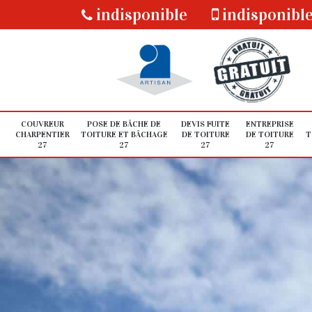
indisponible
indisponibl
COUVREUR
POSE DE BÂCHE DE
DEVIS FUITE
ENTREPRISE
CHARPENTIER
TOITURE ET BÂCHAGE
DE TOITURE
DE TOITURE
T
27
27
27
27