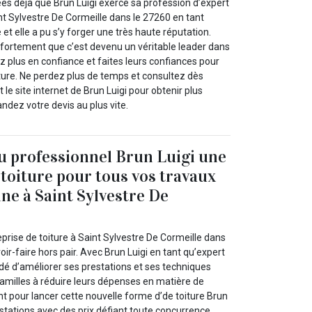
ées déjà que Brun Luigi exerce sa profession d’expert
t Sylvestre De Cormeille dans le 27260 en tant
 et elle a pu s’y forger une très haute réputation.
fortement que c’est devenu un véritable leader dans
 plus en confiance et faites leurs confiances pour
iture. Ne perdez plus de temps et consultez dès
le site internet de Brun Luigi pour obtenir plus
ndez votre devis au plus vite.
au professionnel Brun Luigi une
 toiture pour tous vos travaux
ne à Saint Sylvestre De
eprise de toiture à Saint Sylvestre De Cormeille dans
oir-faire hors pair. Avec Brun Luigi en tant qu’expert
dé d’améliorer ses prestations et ses techniques
 familles à réduire leurs dépenses en matière de
t pour lancer cette nouvelle forme d’de toiture Brun
estations avec des prix défiant toute concurrence