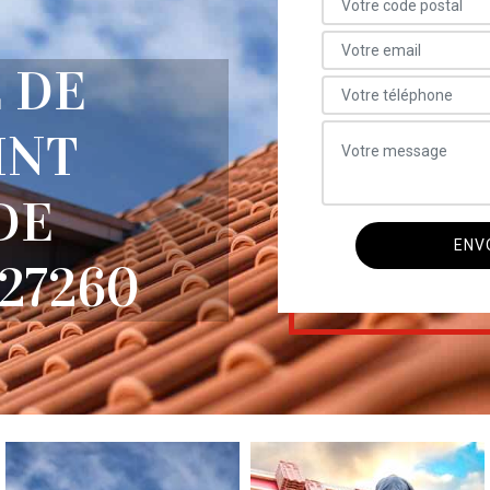
 DE
INT
DE
27260