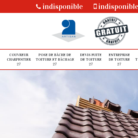
indisponible
indisponibl
COUVREUR
POSE DE BÂCHE DE
DEVIS FUITE
ENTREPRISE
CHARPENTIER
TOITURE ET BÂCHAGE
DE TOITURE
DE TOITURE
T
27
27
27
27