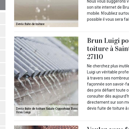
Nous vous suggérons vi
son site internet de Br
mobile. N’oubliez surt
possible il vous sera fa
Brun Luigi pou
toiture à Sai
27110
Ne cherchez plus inut
Luigi un véritable profe
à travers ses nombreus
façonnée son savoir-fai
des prix défiant toute 
consulter dès aujourd’h
directement sur son mob
devis fuite de toiture à