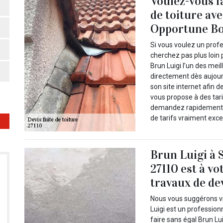
Voulez-vous fa
de toiture av
Opportune Bos
Si vous voulez un profe
cherchez pas plus loin
Brun Luigi l’un des mei
directement dès aujourd
son site internet afin 
vous propose à des tari
demandez rapidement vo
de tarifs vraiment exce
Brun Luigi à 
27110 est à vo
travaux de dev
Nous vous suggérons vi
Luigi est un professionn
faire sans égal Brun Lu