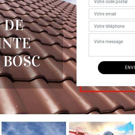
 DE
INTE
 BOSC