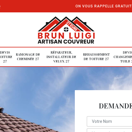
e
ON VOUS RAPPELLE GRATUI
DEVIS
RÉPARATEUR,
DEVI
RAMONAGE DE
REHAUSSEMENT
OITURE
INSTALLATEUR DE
CHANGEME
CHEMINÉE 27
DE TOITURE 27
27
VELUX 27
TUILE 
DEMANDE 